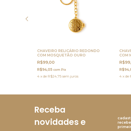
 CORAÇÃO
CHAVEIRO RELICÁRIO REDONDO
CHAV
A
COM MOSQUETÃO OURO
COM 
R$99,00
R$99
R$94,05
R$94,
com
Pix
4
x
de
R$24,75
sem juros
4
x
de
Receba
cadast
novidades e
recebe
primei