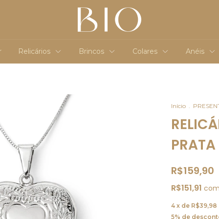
r
Relicários
Brincos
Colares
Anéis
Início
.
PRESEN
RELIC
PRATA
R$159,90
R$151,91
co
4
x de
R$39,98
5% de descont