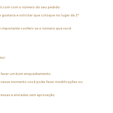
il.com
com o número do seu pedido.
e gostaria e solicitar que coloque no lugar da 2°
é importante conferir se o número que você
to!
er fazer um bom enquadramento.
o, nesse momento você pode fazer modificações ou
pressas e enviadas sem aprovação.