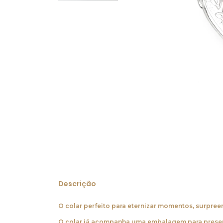
Descrição
O colar perfeito para eternizar momentos, surp
O colar já acompanha uma embalagem para presen