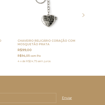
O
CHAVEIRO RELICÁRIO CORAÇÃO COM
CHAVEIRO RE
MOSQUETÃO PRATA
PRATA
R$99,00
R$79,90
R$94,05
R$75,91
com
Pix
com
Pi
4
x
de
R$24,75
sem juros
4
x
de
R$19,98
s