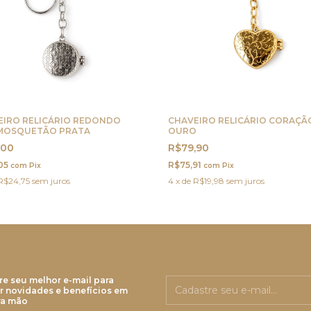
EIRO RELICÁRIO REDONDO
CHAVEIRO RELICÁRIO CORAÇÃ
MOSQUETÃO PRATA
OURO
,00
R$79,90
05
R$75,91
com
Pix
com
Pix
R$24,75
sem juros
4
x
de
R$19,98
sem juros
re seu melhor e-mail para
r novidades e benefícios em
ra mão