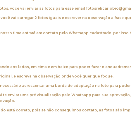
os, você vai enviar as fotos para esse email
fotosrelicariobio@gma
, você vai carregar 2 fotos iguais e escrever na observação a frase qu
, nosso time entrará em contato pelo Whatsapp cadastrado, por isso 
ando aos lados, em cima e em baixo para poder fazer o enquadramen
riginal, e escreva na observação onde você quer que foque.
rá necessário acrescentar uma borda de adaptação na foto para pod
vai te enviar uma pré visualização pelo Whatsapp para sua aprovaçã
rovação.
ado está correto, pois se não conseguimos contato, as fotos são im