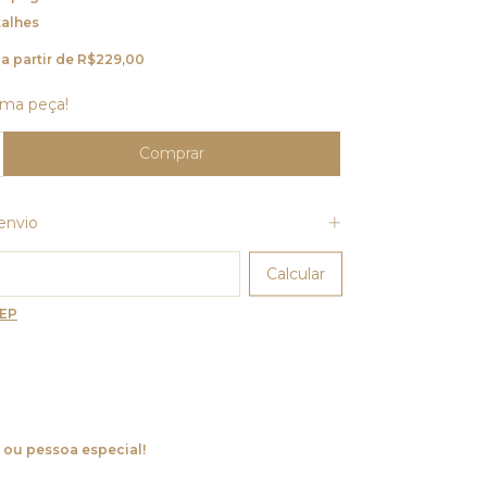
talhes
a partir de
R$229,00
ima peça!
envio
o CEP:
Calcular
CEP
 ou pessoa especial!