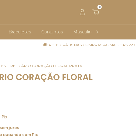
0
Braceletes
Conjuntos
Masculinos
PRODUTOS
🚚FRETE GRÁTIS NAS COMPRAS ACIMA DE R$ 229
US
TES
.
RELICÁRIO CORAÇÃO FLORAL PRATA
ÁRIO CORAÇÃO FLORAL
m
Pix
sem juros
o
pagando com Pix