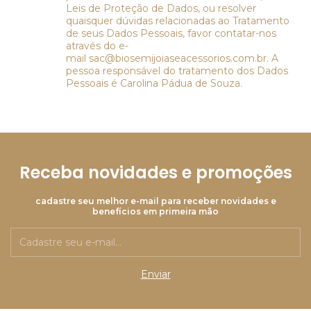
Leis de Proteção de Dados, ou resolver
quaisquer dúvidas relacionadas ao Tratamento
de seus Dados Pessoais, favor contatar-nos
através do e-
mail
sac@biosemijoiaseacessorios.com.br
. A
pessoa responsável do tratamento dos Dados
Pessoais é Carolina Pádua de Souza.
Receba novidades e promoções
cadastre seu melhor e-mail para receber novidades e
benefícios em primeira mão