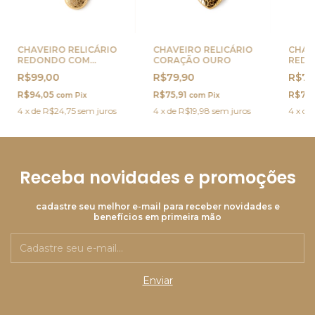
CHAVEIRO RELICÁRIO
CHAVEIRO RELICÁRIO
CHAV
REDONDO COM
CORAÇÃO OURO
REDO
PLAQUINHA OURO
R$99,00
R$79,90
R$79
R$94,05
R$75,91
R$75,
com
Pix
com
Pix
4
x
de
R$24,75
sem juros
4
x
de
R$19,98
sem juros
4
x
de
Receba novidades e promoções
cadastre seu melhor e-mail para receber novidades e
benefícios em primeira mão